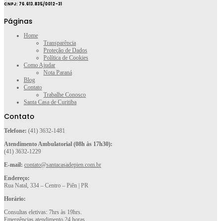
CNPJ: 76.613.835/0012-31
Páginas
Home
Transparência
Proteção de Dados
Política de Cookies
Como Ajudar
Nota Paraná
Blog
Contato
Trabalhe Conosco
Santa Casa de Curitiba
Contato
Telefone:
(41) 3632-1481
Atendimento Ambulatorial (08h às 17h30):
(41) 3632-1229
E-mail:
contato@santacasadepien.com.br
Endereço:
Rua Natal, 334 – Centro – Piên | PR
Horário:
Consultas eletivas: 7hrs às 19hrs.
Emergências atendimento 24 horas.