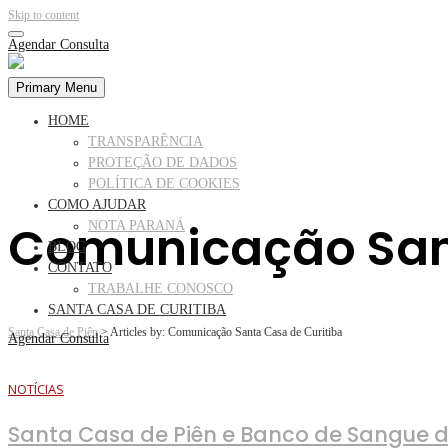
Skip to content
Agendar Consulta
Primary Menu
HOME
TRANSPARÊNCIA
PROTEÇÃO DE DADOS
POLÍTICA DE COOKIES
COMO AJUDAR
Comunicação Sant
NOTA PARANÁ
BLOG
CONTATO
TRABALHE CONOSCO
SANTA CASA DE CURITIBA
Santa Casa de Piên
>
Articles by: Comunicação Santa Casa de Curitiba
Agendar Consulta
NOTÍCIAS
Santa Casa de Piên e Banco de Sangue