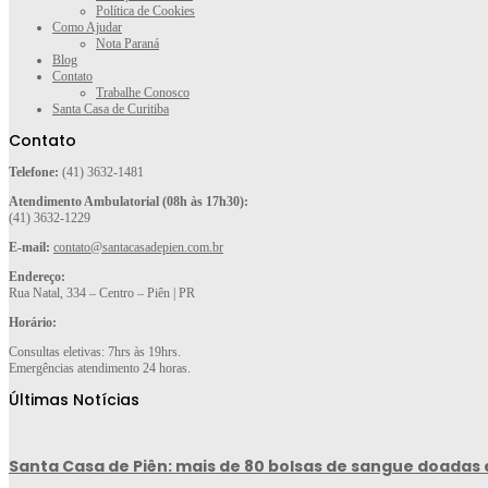
Política de Cookies
Como Ajudar
Nota Paraná
Blog
Contato
Trabalhe Conosco
Santa Casa de Curitiba
Contato
Telefone:
(41) 3632-1481
Atendimento Ambulatorial (08h às 17h30):
(41) 3632-1229
E-mail:
contato@santacasadepien.com.br
Endereço:
Rua Natal, 334 – Centro – Piên | PR
Horário:
Consultas eletivas: 7hrs às 19hrs.
Emergências atendimento 24 horas.
Últimas Notícias
Santa Casa de Piên: mais de 80 bolsas de sangue doadas 