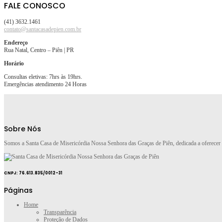
FALE CONOSCO
(41) 3632.1461
contato@santacasadepien.com.br
Endereço
Rua Natal, Centro – Piên | PR
Horário
Consultas eletivas: 7hrs às 19hrs.
Emergências atendimento 24 Horas
Sobre Nós
Somos a Santa Casa de Misericórdia Nossa Senhora das Graças de Piên, dedicada a oferecer
CNPJ: 76.613.835/0012-31
Páginas
Home
Transparência
Proteção de Dados