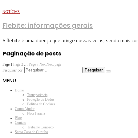
NOTÍCIAS
Flebite: informações gerais
A flebite é uma doença que atinge nossas veias, sendo mais 
Paginação de posts
Page
1
Page
2
…
Page
7
Next
Next page
Pesquisar por:
MENU
Home
Transparência
Proteção de Dados
Política de Cookies
Como Ajudar
Nota Paraná
Blog
Contato
Trabalhe Conosco
Santa Casa de Curitiba