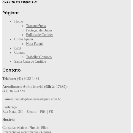
CNPJ: 76.613.835/0012-31
Páginas
Home
Transparência
Proteção de Dados
Política de Cookies
Como Ajudar
Nota Paraná
Blog
Contato
Trabalhe Conosco
Santa Casa de Curitiba
Contato
Telefone:
(41) 3632-1481
Atendimento Ambulatorial (08h às 17h30):
(41) 3632-1229
E-mail:
contato@santacasadepien.com.br
Endereço:
Rua Natal, 334 – Centro – Piên | PR
Horário:
Consultas eletivas: 7hrs às 19hrs.
Emergências atendimento 24 horas.