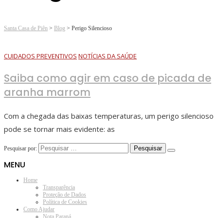
Santa Casa de Piên
>
Blog
>
Perigo Silencioso
CUIDADOS PREVENTIVOS
NOTÍCIAS DA SAÚDE
Saiba como agir em caso de picada de
aranha marrom
Com a chegada das baixas temperaturas, um perigo silencioso
pode se tornar mais evidente: as
Pesquisar por:
MENU
Home
Transparência
Proteção de Dados
Política de Cookies
Como Ajudar
Nota Paraná