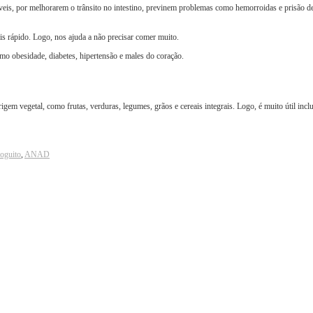
veis, por melhorarem o trânsito no intestino, previnem problemas como hemorroidas e prisão de 
ais rápido. Logo, nos ajuda a não precisar comer muito.
mo obesidade, diabetes, hipertensão e males do coração.
rigem vegetal, como frutas, verduras, legumes, grãos e cereais integrais. Logo, é muito útil inc
oguito
,
ANAD