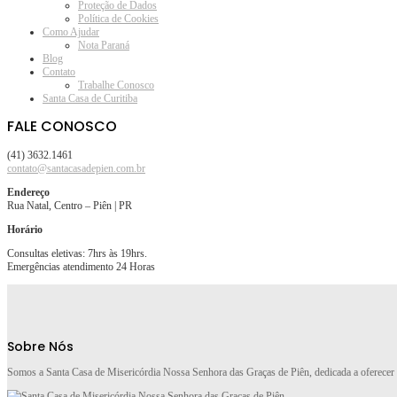
Proteção de Dados
Política de Cookies
Como Ajudar
Nota Paraná
Blog
Contato
Trabalhe Conosco
Santa Casa de Curitiba
FALE CONOSCO
(41) 3632.1461
contato@santacasadepien.com.br
Endereço
Rua Natal, Centro – Piên | PR
Horário
Consultas eletivas: 7hrs às 19hrs.
Emergências atendimento 24 Horas
Sobre Nós
Somos a Santa Casa de Misericórdia Nossa Senhora das Graças de Piên, dedicada a oferecer