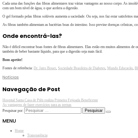
Cada uma das funções das fibras alimentares traz várias vantagens ao nosso corpo. As insolú
com um bom nível de água, o que acelera a digestão.
O gel formado pelas fibras solúveis aumenta a saciedade. Ou seja, nos faz estar satisfeitos m
As fibras também alimentam as bactérias boas do intestino. Isso previne doenças crônicas, co
Onde encontrá-las?
Não é difícil encontrar boas fontes de fibras alimentares. Elas estão em muitos alimentos de o
também de beber bastante líquido, para que a digestão seja mais fácil.
Bom apetite!
Fontes de referência:
Dr. Jairo Bouer
,
Sociedade Brasileira de Diabetes
,
Mundo Educação
,
Bl
Notícias
Navegação de Post
Hospital Santa Casa de Piên realiza Primeira Feijoada Beneficente
As vantagens de fazer exercícios para as pernas
Pesquisar por:
MENU
Home
Transparência