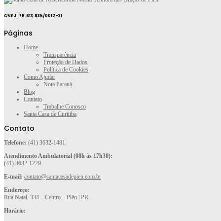
CNPJ: 76.613.835/0012-31
Páginas
Home
Transparência
Proteção de Dados
Política de Cookies
Como Ajudar
Nota Paraná
Blog
Contato
Trabalhe Conosco
Santa Casa de Curitiba
Contato
Telefone:
(41) 3632-1481
Atendimento Ambulatorial (08h às 17h30):
(41) 3632-1229
E-mail:
contato@santacasadepien.com.br
Endereço:
Rua Natal, 334 – Centro – Piên | PR
Horário: