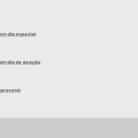
em dia especial
am dia de doação
 prevenir