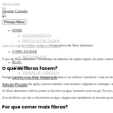
Skip to content
Agendar Consulta
Primary Menu
HOME
TRANSPARÊNCIA
PROTEÇÃO DE DADOS
Santa Casa de Piên
>
Blog
>
Notícias
>
A importância das fibras alimentares
POLÍTICA DE COOKIES
COMO AJUDAR
NOTA PARANÁ
O que são fibras alimentares? Encontradas em alimentos de origem vegetal, são partes comest
BLOG
O que as fibras fazem?
CONTATO
TRABALHE CONOSCO
Primeiro, perceba que as fibras alimentares dividem-se em solúveis e insolúveis. Cada um des
SANTA CASA DE CURITIBA
Antes de saber como elas agem, é preciso entender como acontece a digestão no estômago e int
Agendar Consulta
As fibras alimentares solúveis podem se dissolver na água, formando assim um gel. Por isso
Já as insolúveis, por não se dissolverem na água, chegam mais rapidamente ao intestino gross
Por que comer mais fibras?