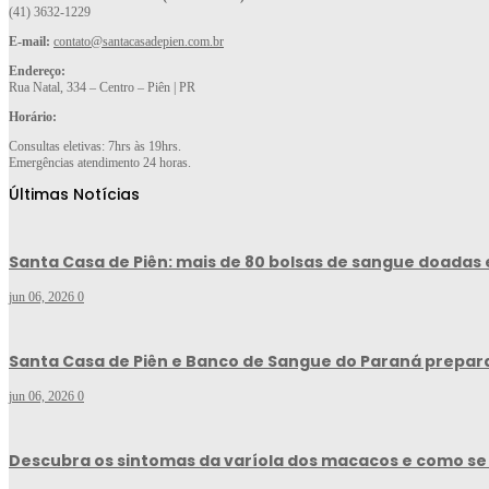
(41) 3632-1229
E-mail:
contato@santacasadepien.com.br
Endereço:
Rua Natal, 334 – Centro – Piên | PR
Horário:
Consultas eletivas: 7hrs às 19hrs.
Emergências atendimento 24 horas.
Últimas Notícias
Santa Casa de Piên: mais de 80 bolsas de sangue doadas 
jun 06, 2026
0
Santa Casa de Piên e Banco de Sangue do Paraná prepar
jun 06, 2026
0
Descubra os sintomas da varíola dos macacos e como se