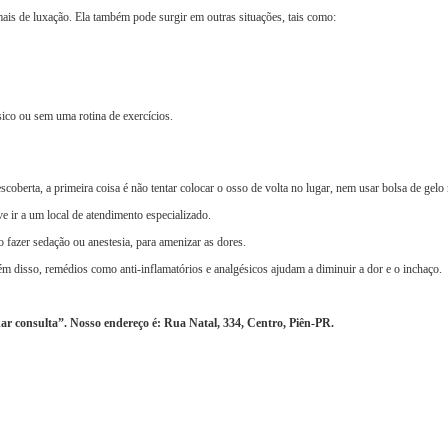
ais de luxação. Ela também pode surgir em outras situações, tais como:
ico ou sem uma rotina de exercícios.
coberta, a primeira coisa é não tentar colocar o osso de volta no lugar, nem usar bolsa de gelo
e ir a um local de atendimento especializado.
o fazer sedação ou anestesia, para amenizar as dores.
Além disso, remédios como anti-inflamatórios e analgésicos ajudam a diminuir a dor e o inchaço.
r consulta”. Nosso endereço é: Rua Natal, 334, Centro, Piên-PR.