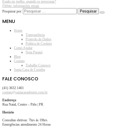
Estalo no joelho: quando se preocupar?
Flebite: informações gerais
Pesquisar por:
MENU
Home
Transparência
Proteção de Dados
Política de Cookies
Como Ajudar
Nota Paraná
Blog
Contato
Trabalhe Conosco
Santa Casa de Curitiba
FALE CONOSCO
(41) 3632.1461
contato@santacasadepien.com.br
Endereço
Rua Natal, Centro – Piên | PR
Horário
Consultas eletivas: 7hrs às 19hrs.
Emergências atendimento 24 Horas