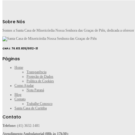
Sobre Nós
Somos a Santa Casa de Misericórdia Nossa Senhora das Graças de Piên, dedicada a oferecer
CNPJ: 76.613.835/0012-31
Páginas
Home
Transparência
Proteção de Dados
Política de Cookies
Como Ajudar
Nota Paraná
Blog
Contato
Trabalhe Conosco
Santa Casa de Curitiba
Contato
Telefone:
(41) 3632-1481
Atendimento Ambulatorial (08h às 17h30):