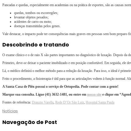
Pancadas e quedas, especialmente em academias ou na prática de esportes, são as causas norm
quedas, tombos ou escorregões;
levantar objetos pesados;
acidentes de carro ou moto;
doenças transmitidas pelos genes.
Vale destacar, o impacto pode ter consequências mais graves em pessoas sem bom preparo fís
Descobrindo e tratando
O exame clínico e o de raio X são partes importantes no diagnóstico de luxação. Depois da des
Primeiro, deve-se deixar o paciente imobilizado e em posição confortável. Em seguida, ele dev
Lá, o médico definirá o melhor método para a redução da luxação. Para isso, o ideal é primeir
Feito o procedimento, a fisioterapia é útil para que as articulações voltem à função normal. 
A Santa Casa de Piên possui o serviço de Ortopedia. Pode contar com a gente!
Marque sua consulta. Ligue (41) 3632-1481, ou entre em
nosso site
e clique em “Agenda
Fontes de referência:
Drauzio Varella
,
Rede D’Or São Luiz
,
Hospital Santa Paula
Notícias
Navegação de Post