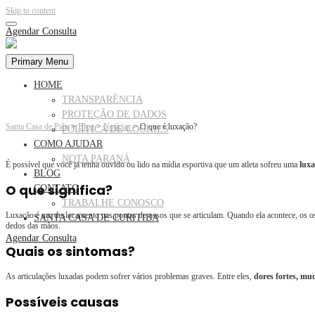
Skip to content
Agendar Consulta
Primary Menu
HOME
TRANSPARÊNCIA
PROTEÇÃO DE DADOS
Santa Casa de Piên
>
Blog
>
Notícias
>
O que é luxação?
POLÍTICA DE COOKIES
COMO AJUDAR
NOTA PARANÁ
É possível que você já tenha ouvido ou lido na mídia esportiva que um atleta sofreu uma
lux
BLOG
O que significa?
CONTATO
TRABALHE CONOSCO
Luxação é um deslocamento nas pontas de ossos que se articulam. Quando ela acontece, os o
SANTA CASA DE CURITIBA
dedos das mãos.
Agendar Consulta
Quais os sintomas?
As articulações luxadas podem sofrer vários problemas graves. Entre eles,
dores fortes, mu
Possíveis causas