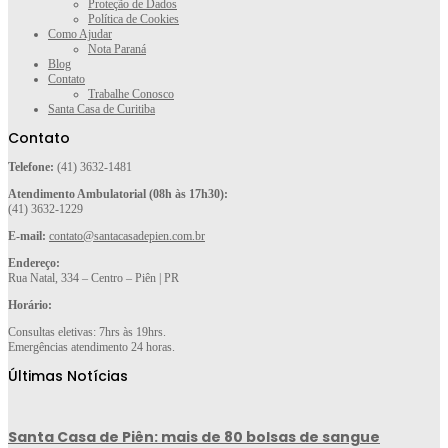
Proteção de Dados
Política de Cookies
Como Ajudar
Nota Paraná
Blog
Contato
Trabalhe Conosco
Santa Casa de Curitiba
Contato
Telefone:
(41) 3632-1481
Atendimento Ambulatorial (08h às 17h30):
(41) 3632-1229
E-mail:
contato@santacasadepien.com.br
Endereço:
Rua Natal, 334 – Centro – Piên | PR
Horário:
Consultas eletivas: 7hrs às 19hrs.
Emergências atendimento 24 horas.
Últimas Notícias
Santa Casa de Piên: mais de 80 bolsas de sangue