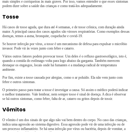
mais simples e corriqueiras às mais graves. Por isso, vamos entender o que esses sintomas
podem dizer sobre a saúde das crianças e como tratá-los adequadamente.
Tosse
Há casos de tosse aguda, que dura até 4 semanas, e de tosse crônica, com duração ainda
maior. A principal causa dos casos agudos são viroses respiratórias. Como exemplos dessas
doenças, temos a asma, bronquite, coqueluche e covid-19.
Se houver infecção por vírus, a tosse é um mecanismo de defesa para expulsar o micróbio
invasor. Pode vir às vezes junto com febre e catarro.
Vários outros fatores podem provocar tosse. Um deles é o refluxo gastroesofágico, isto é,
quando a comida do estômago volta para logo abaixo da garganta. Também merecem
destaque os engasgos, locais onde há fumantes e a mudança radical de temperatura
ambiente.
Por fim, existe a tosse causada por alergias, como o ar poluído. Ela não vem junto com
febre e outros sintomas.
O primeiro passo para tratar a tosse é investigar a causa. Só assim o médico poderá indicar
o melhor tratamento. Vale lembrar, nem sempre tosse é sinal de doença. A dica é observar
se há outros sintomas, como febre, falta de ar, catarro ou gritos depois de tossir.
Vômitos
O vômito é um dos sinais de que algo não vai bem dentro do corpo. No caso das crianças,
indica uma agressão ao sistema digestivo. Essa agressão pode vir de uma infecção ou de
um processo inflamatório. Se há uma infecção por vírus ou bactéria, depois de vomitar, a