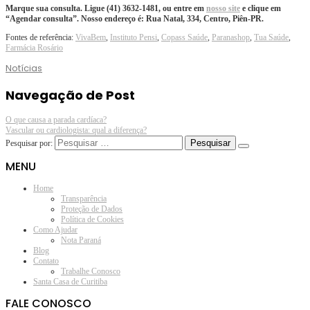
Marque sua consulta. Ligue (41) 3632-1481, ou entre em
nosso site
e clique em
“Agendar consulta”. Nosso endereço é: Rua Natal, 334, Centro, Piên-PR.
Fontes de referência:
VivaBem
,
Instituto Pensi
,
Copass Saúde
,
Paranashop
,
Tua Saúde
,
Farmácia Rosário
Notícias
Navegação de Post
O que causa a parada cardíaca?
Vascular ou cardiologista: qual a diferença?
Pesquisar por:
MENU
Home
Transparência
Proteção de Dados
Política de Cookies
Como Ajudar
Nota Paraná
Blog
Contato
Trabalhe Conosco
Santa Casa de Curitiba
FALE CONOSCO