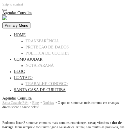
Skip to content
Agendar Consulta
Primary Menu
HOME
TRANSPARÊNCIA
PROTEÇÃO DE DADOS
POLÍTICA DE COOKIES
COMO AJUDAR
NOTA PARANÁ
BLOG
CONTATO
TRABALHE CONOSCO
SANTA CASA DE CURITIBA
Agendar Consulta
Santa Casa de Piên
>
Blog
>
Notícias
>
O que os sintomas mais comuns em crianças
dizem sobre a saúde delas?
Podemos listar 3 sintomas como os mais comuns em crianças:
tosse, vômitos e dor de
barriga
. Nem sempre é fácil investigar a causa deles. Afinal, são muitas as possíveis, das