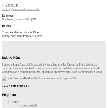
(41) 3632.1461
contato@santacasadepien.com.br
Endereço
Rua Natal, Centro – Piên | PR
Horário
Consultas eletivas: 7hrs às 19hrs.
Emergências atendimento 24 Horas
Sobre Nós
Somos a Santa Casa de Misericórdia Nossa Senhora das Graças de Piên, dedicada a
oferecer cuidado humanizado e serviços de saúde de qualidade para nossa comunidade.
Com tradição e comprometimento, buscamos promover bem-estar e acolhimento a todos.
CNPJ: 76.613.835/0012-31
Páginas
Home
Transparência