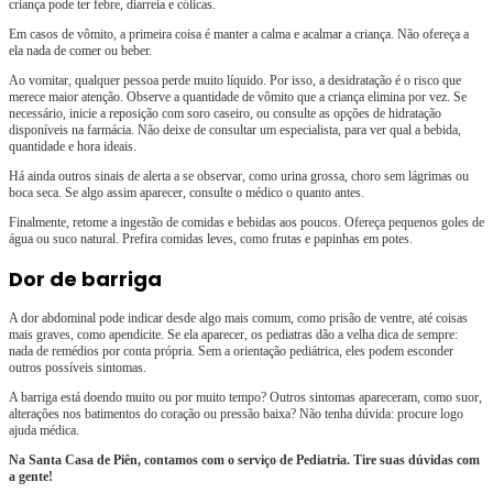
criança pode ter febre, diarreia e cólicas.
Em casos de vômito, a primeira coisa é manter a calma e acalmar a criança. Não ofereça a
ela nada de comer ou beber.
Ao vomitar, qualquer pessoa perde muito líquido. Por isso, a desidratação é o risco que
merece maior atenção. Observe a quantidade de vômito que a criança elimina por vez. Se
necessário, inicie a reposição com soro caseiro, ou consulte as opções de hidratação
disponíveis na farmácia. Não deixe de consultar um especialista, para ver qual a bebida,
quantidade e hora ideais.
Há ainda outros sinais de alerta a se observar, como urina grossa, choro sem lágrimas ou
boca seca. Se algo assim aparecer, consulte o médico o quanto antes.
Finalmente, retome a ingestão de comidas e bebidas aos poucos. Ofereça pequenos goles de
água ou suco natural. Prefira comidas leves, como frutas e papinhas em potes.
Dor de barriga
A dor abdominal pode indicar desde algo mais comum, como prisão de ventre, até coisas
mais graves, como apendicite. Se ela aparecer, os pediatras dão a velha dica de sempre:
nada de remédios por conta própria. Sem a orientação pediátrica, eles podem esconder
outros possíveis sintomas.
A barriga está doendo muito ou por muito tempo? Outros sintomas apareceram, como suor,
alterações nos batimentos do coração ou pressão baixa? Não tenha dúvida: procure logo
ajuda médica.
Na Santa Casa de Piên, contamos com o serviço de Pediatria. Tire suas dúvidas com
a gente!